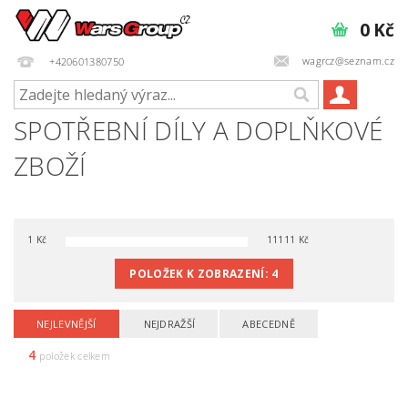
0 Kč
wagrcz@seznam.cz
+420601380750
SPOTŘEBNÍ DÍLY A DOPLŇKOVÉ
ZBOŽÍ
1
Kč
11111
Kč
POLOŽEK K ZOBRAZENÍ:
4
NEJLEVNĚJŠÍ
NEJDRAŽŠÍ
ABECEDNĚ
4
položek celkem