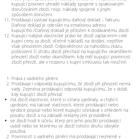
kupující povinen uhradit náklady spojené s opakovaným
doručováním zboží, resp. náklady spojené s jiným
způsobem doručení.
Prodávající vystaví kupujícímu daňový doklad – fakturu.
Daňový doklad je odeslán na emailovou adresu
kupujícího./Daňový doklad je přiložen k dodávanému zboží.
Kupující nabývá vlastnické právo ke zboží zaplacením celé
kupní ceny za zboží, včetně nákladů na dodání, nejdříve
však převzetím zboží. Odpovědnost za nahodilou zkázu,
poškození či ztrátu zboží přechází na kupujícího okamžikem
převzetí zboží nebo okamžikem, kdy měl kupující povinnost
zboží převzít, ale v rozporu s kupní smlouvou tak neučinil.
Práva z vadného plnění
Prodávající odpovídá kupujícímu, že zboží při převzetí nemá
vady. Zejména prodávající odpovídá kupujícímu, že v době,
kdy kupující zboží převzal:
má zboží vlastnosti, které si strany ujednaly, a chybí-li
ujednání, má takové vlastnosti, které prodávající nebo
výrobce popsal nebo které kupující očekával s ohledem na
povahu zboží a na základě reklamy jimi prováděné,
se zboží hodí k účelu, který pro jeho použití prodávající
uvádí nebo ke kterému se zboží tohoto druhu obvykle
používá,
Povinnosti z vadného plnění má prodávající nejméně v