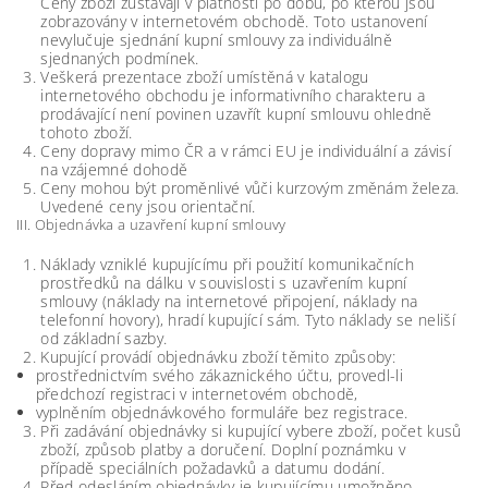
Ceny zboží zůstávají v platnosti po dobu, po kterou jsou
zobrazovány v internetovém obchodě. Toto ustanovení
nevylučuje sjednání kupní smlouvy za individuálně
sjednaných podmínek.
Veškerá prezentace zboží umístěná v katalogu
internetového obchodu je informativního charakteru a
prodávající není povinen uzavřít kupní smlouvu ohledně
tohoto zboží.
Ceny dopravy mimo ČR a v rámci EU je individuální a závisí
na vzájemné dohodě
Ceny mohou být proměnlivé vůči kurzovým změnám železa.
Uvedené ceny jsou orientační.
III. Objednávka a uzavření kupní smlouvy
Náklady vzniklé kupujícímu při použití komunikačních
prostředků na dálku v souvislosti s uzavřením kupní
smlouvy (náklady na internetové připojení, náklady na
telefonní hovory), hradí kupující sám. Tyto náklady se neliší
od základní sazby.
Kupující provádí objednávku zboží těmito způsoby:
prostřednictvím svého zákaznického účtu, provedl-li
předchozí registraci v internetovém obchodě,
vyplněním objednávkového formuláře bez registrace.
Při zadávání objednávky si kupující vybere zboží, počet kusů
zboží, způsob platby a doručení. Doplní poznámku v
případě speciálních požadavků a datumu dodání.
Před odesláním objednávky je kupujícímu umožněno