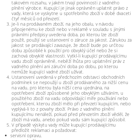
takovém rozsahu, v jakém trvají povinnosti z vadného
plnění výrobce. Kupující je jinak oprávněn uplatnit právo z
vady, která se vyskytne u spotřebního zboží v době dvaceti
čtyř měsíců od převzetí.
Je-li na prodávaném zboží, na jeho obalu, v návodu
připojenému ke zboží nebo v reklamě v souladu s jinými
právními předpisy uvedena doba, po kterou lze zboží
použít, použijí se ustanovení o záruce za jakost. Zárukou za
jakost se prodávající zavazuje, že zboží bude po určitou
dobu způsobilé k použití pro obvyklý účel nebo že si
zachová obvyklé vlastnosti. Vytkl-li kupující prodávajícímu
vadu zboží oprávněně, neběží lhůta pro uplatnění práv z
vadného plnění ani záruční doba po dobu, po kterou
nemůže kupující vadné zboží užívat.
Ustanovení uvedená v předchozím odstavci obchodních
podmínek se nepoužijí u zboží prodávaného za nižší cenu
na vadu, pro kterou byla nižší cena ujednána, na
opotřebení zboží způsobené jeho obvyklým užíváním, u
použitého zboží na vadu odpovídající míře používání nebo
opotřebení, kterou zboží mělo při převzetí kupujícím, nebo
vyplývá-li to z povahy zboží. Právo z vadného plnění
kupujícímu nenáleží, pokud před převzetím zboží věděl, že
zboží má vadu, anebo pokud vadu sám kupující způsobil.
V případě výskytu vady může kupující prodávajícímu
předložit reklamaci a požadovat:
servisní opravu,