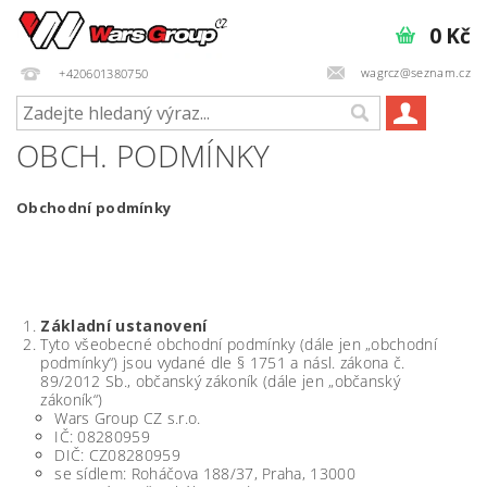
0 Kč
wagrcz@seznam.cz
+420601380750
OBCH. PODMÍNKY
Obchodní podmínky
Základní ustanovení
Tyto všeobecné obchodní podmínky (dále jen „obchodní
podmínky“) jsou vydané dle § 1751 a násl. zákona č.
89/2012 Sb., občanský zákoník (dále jen „občanský
zákoník“)
Wars Group CZ s.r.o.
IČ: 08280959
DIČ: CZ08280959
se sídlem: Roháčova 188/37, Praha, 13000