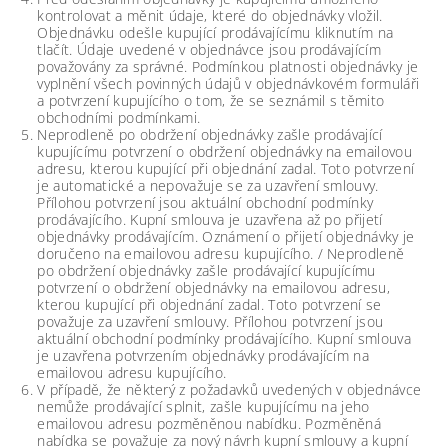
kontrolovat a měnit údaje, které do objednávky vložil.
Objednávku odešle kupující prodávajícímu kliknutím na
tlačít. Údaje uvedené v objednávce jsou prodávajícím
považovány za správné. Podmínkou platnosti objednávky je
vyplnění všech povinných údajů v objednávkovém formuláři
a potvrzení kupujícího o tom, že se seznámil s těmito
obchodními podmínkami.
Neprodleně po obdržení objednávky zašle prodávající
kupujícímu potvrzení o obdržení objednávky na emailovou
adresu, kterou kupující při objednání zadal. Toto potvrzení
je automatické a nepovažuje se za uzavření smlouvy.
Přílohou potvrzení jsou aktuální obchodní podmínky
prodávajícího. Kupní smlouva je uzavřena až po přijetí
objednávky prodávajícím. Oznámení o přijetí objednávky je
doručeno na emailovou adresu kupujícího. / Neprodleně
po obdržení objednávky zašle prodávající kupujícímu
potvrzení o obdržení objednávky na emailovou adresu,
kterou kupující při objednání zadal. Toto potvrzení se
považuje za uzavření smlouvy. Přílohou potvrzení jsou
aktuální obchodní podmínky prodávajícího. Kupní smlouva
je uzavřena potvrzením objednávky prodávajícím na
emailovou adresu kupujícího.
V případě, že některý z požadavků uvedených v objednávce
nemůže prodávající splnit, zašle kupujícímu na jeho
emailovou adresu pozměněnou nabídku. Pozměněná
nabídka se považuje za nový návrh kupní smlouvy a kupní