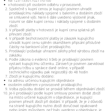
KB 123-1330170277/0100
v hotovosti při osobním odběru v provozovně,
Společně s kupní cenou je kupující povinen uhradit
prodávajícímu náklady spojené s balením a dodáním zboží
ve smluvené výši. Není-li dále uvedeno výslovně jinak,
rozumí se dále kupní cenou i náklady spojené s dodáním
zboží.
V případě platby v hotovosti je kupní cena splatná při
převzetí zboží.
V případě bezhotovostní platby je závazek kupujícího
uhradit kupní cenu splněn okamžikem připsání příslušné
částky na bankovní účet prodávajícího.
Prodávající požaduje uhrazení zálohy před výrobou zboží na
zakázku
Podle zákona o evidenci tržeb je prodávající povinen
vystavit kupujícímu účtenku. Zároveň je povinen zaevidovat
přijatou tržbu u správce daně online, v případě
technického výpadku pak nejpozději do 48 hodin
Zboží je kupujícímu dodáno:
na adresu určenou kupujícím objednávce
osobním odběrem v provozovně prodávajícího
Volba způsobu dodání se provádí během objednávání zboží.
Je-li prodávající podle kupní smlouvy povinen dodat zboží
na místo určené kupujícím v objednávce, je kupující
povinen převzít zboží při dodání. V případě, že je z důvodů
na straně kupujícího nutno zboží doručovat opakovaně
nebo jiným způsobem, než bylo uvedeno v objednávce, je