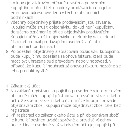
smlouva je v takovém případě uzavřena potvrzením
kupujícího o přijetí této nabídky prodávajícímu na jeho
emailovou adresu uvedenu v těchto obchodních
podmínkách.
Všechny objednávky přijaté prodávajícím jsou závazné.
Kupující může zrušit objednávku, dokud není kupujícímu
doručeno oznámení o přijetí objednávky prodávajícím.
Kupující může zrušit objednávku telefonicky na telefonní
číslo nebo email prodávajícího uvedený v těchto
obchodních podmínkách.
Po odeslání objednávky a zpracování požadavku kupujícího,
bude kupujícímu odeslána zálohova faktura, která bude
moct být uhrazena buď převodem, nebo v hotovosti. V
případě, že kupující neuhradí zálohovou fakturu nezačne se
jeho produkt vyrábět.
Zákaznický účet
Na základě registrace kupujícího provedené v internetovém
obchodě může kupující přistupovat do svého zákaznického
účtu. Ze svého zákaznického účtu může kupující provádět
objednávání zboží. Kupující může objednávat zboží také bez
registrace.
Při registraci do zákaznického účtu a při objednávání zboží
je kupující povinen uvádět správně a pravdivě všechny
údaje. Údaje uvedené v uživatelském účtu je kupující při