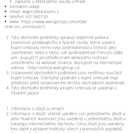
zapsané u Městského soudu v Praze
kontaktní údaje:
email: wagrcz@seznam.cz
telefon: 601380750
www: https://www.warsgroup.cz/kontakt
(dále jen „prodávající“)
Tyto obchodní podmínky upravují vzájemná práva a
povinnosti prodávajícího a fyzické osoby, která uzavírá
kupní smlouvu mimo svoji podnikatelskou činnost jako
spotřebitel, nebo v rámci své podnikatelské činnosti (dále
jen: „kupující“) prostřednictvím webového rozhraní
umístěného na webové stránce dostupné na internetové
adrese : http://eshop.warsgroup.cz/
Ustanovení obchodních podmínek jsou nedílnou součástí
kupní smlouvy. Odchylná ujednání v kupní smlouvě mají
přednost před ustanoveními těchto obchodních podmínek.
Tyto obchodní podmínky a kupní smlouva se uzavírají v
českém jazyce.
Informace o zboží a cenách
Informace o zboží, včetně uvedení cen jednotlivého zboží a
jeho hlavních vlastností jsou uvedeny u jednotlivého zboží v
katalogu internetového obchodu. Ceny zboží jsou uvedeny
bez daně z přidané hodnoty, všech souvisejících poplatků.