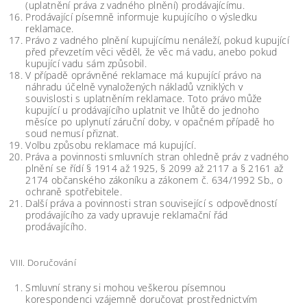
(uplatnění práva z vadného plnění) prodávajícímu.
Prodávající písemně informuje kupujícího o výsledku
reklamace.
Právo z vadného plnění kupujícímu nenáleží, pokud kupující
před převzetím věci věděl, že věc má vadu, anebo pokud
kupující vadu sám způsobil.
V případě oprávněné reklamace má kupující právo na
náhradu účelně vynaložených nákladů vzniklých v
souvislosti s uplatněním reklamace. Toto právo může
kupující u prodávajícího uplatnit ve lhůtě do jednoho
měsíce po uplynutí záruční doby, v opačném případě ho
soud nemusí přiznat.
Volbu způsobu reklamace má kupující.
Práva a povinnosti smluvních stran ohledně práv z vadného
plnění se řídí § 1914 až 1925, § 2099 až 2117 a § 2161 až
2174 občanského zákoníku a zákonem č. 634/1992 Sb., o
ochraně spotřebitele.
Další práva a povinnosti stran související s odpovědností
prodávajícího za vady upravuje reklamační řád
prodávajícího.
VIII. Doručování
Smluvní strany si mohou veškerou písemnou
korespondenci vzájemně doručovat prostřednictvím