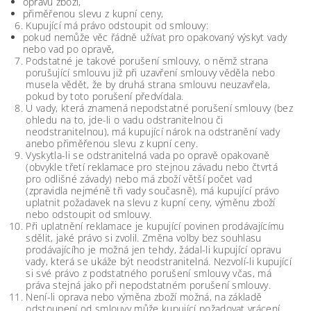
opravu zboží,
přiměřenou slevu z kupní ceny,
Kupující má právo odstoupit od smlouvy:
pokud nemůže věc řádně užívat pro opakovaný výskyt vady
nebo vad po opravě,
Podstatné je takové porušení smlouvy, o němž strana
porušující smlouvu již při uzavření smlouvy věděla nebo
musela vědět, že by druhá strana smlouvu neuzavřela,
pokud by toto porušení předvídala.
U vady, která znamená nepodstatné porušení smlouvy (bez
ohledu na to, jde-li o vadu odstranitelnou či
neodstranitelnou), má kupující nárok na odstranění vady
anebo přiměřenou slevu z kupní ceny.
Vyskytla-li se odstranitelná vada po opravě opakovaně
(obvykle třetí reklamace pro stejnou závadu nebo čtvrtá
pro odlišné závady) nebo má zboží větší počet vad
(zpravidla nejméně tři vady současně), má kupující právo
uplatnit požadavek na slevu z kupní ceny, výměnu zboží
nebo odstoupit od smlouvy.
Při uplatnění reklamace je kupující povinen prodávajícímu
sdělit, jaké právo si zvolil. Změna volby bez souhlasu
prodávajícího je možná jen tehdy, žádal-li kupující opravu
vady, která se ukáže být neodstranitelná. Nezvolí-li kupující
si své právo z podstatného porušení smlouvy včas, má
práva stejná jako při nepodstatném porušení smlouvy.
Není-li oprava nebo výměna zboží možná, na základě
odstoupení od smlouvy může kupující požadovat vrácení