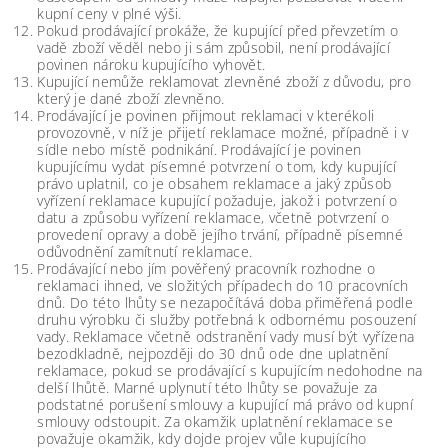
kupní ceny v plné výši.
Pokud prodávající prokáže, že kupující před převzetím o
vadě zboží věděl nebo ji sám způsobil, není prodávající
povinen nároku kupujícího vyhovět.
Kupující nemůže reklamovat zlevněné zboží z důvodu, pro
který je dané zboží zlevněno.
Prodávající je povinen přijmout reklamaci v kterékoli
provozovně, v níž je přijetí reklamace možné, případně i v
sídle nebo místě podnikání. Prodávající je povinen
kupujícímu vydat písemné potvrzení o tom, kdy kupující
právo uplatnil, co je obsahem reklamace a jaký způsob
vyřízení reklamace kupující požaduje, jakož i potvrzení o
datu a způsobu vyřízení reklamace, včetně potvrzení o
provedení opravy a době jejího trvání, případně písemné
odůvodnění zamítnutí reklamace.
Prodávající nebo jím pověřený pracovník rozhodne o
reklamaci ihned, ve složitých případech do 10 pracovních
dnů. Do této lhůty se nezapočítává doba přiměřená podle
druhu výrobku či služby potřebná k odbornému posouzení
vady. Reklamace včetně odstranění vady musí být vyřízena
bezodkladně, nejpozději do 30 dnů ode dne uplatnění
reklamace, pokud se prodávající s kupujícím nedohodne na
delší lhůtě. Marné uplynutí této lhůty se považuje za
podstatné porušení smlouvy a kupující má právo od kupní
smlouvy odstoupit. Za okamžik uplatnění reklamace se
považuje okamžik, kdy dojde projev vůle kupujícího