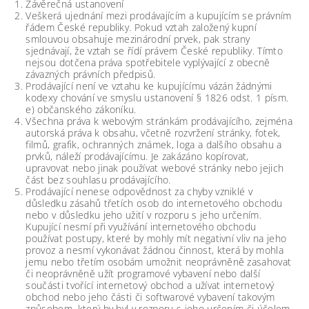
Závěrečná ustanovení
Veškerá ujednání mezi prodávajícím a kupujícím se právním
řádem České republiky. Pokud vztah založený kupní
smlouvou obsahuje mezinárodní prvek, pak strany
sjednávají, že vztah se řídí právem České republiky. Tímto
nejsou dotčena práva spotřebitele vyplývající z obecně
závazných právních předpisů.
Prodávající není ve vztahu ke kupujícímu vázán žádnými
kodexy chování ve smyslu ustanovení § 1826 odst. 1 písm.
e) občanského zákoníku.
Všechna práva k webovým stránkám prodávajícího, zejména
autorská práva k obsahu, včetně rozvržení stránky, fotek,
filmů, grafik, ochranných známek, loga a dalšího obsahu a
prvků, náleží prodávajícímu. Je zakázáno kopírovat,
upravovat nebo jinak používat webové stránky nebo jejich
část bez souhlasu prodávajícího.
Prodávající nenese odpovědnost za chyby vzniklé v
důsledku zásahů třetích osob do internetového obchodu
nebo v důsledku jeho užití v rozporu s jeho určením.
Kupující nesmí při využívání internetového obchodu
používat postupy, které by mohly mít negativní vliv na jeho
provoz a nesmí vykonávat žádnou činnost, která by mohla
jemu nebo třetím osobám umožnit neoprávněně zasahovat
či neoprávněně užít programové vybavení nebo další
součásti tvořící internetový obchod a užívat internetový
obchod nebo jeho části či softwarové vybavení takovým
způsobem, který by byl v rozporu s jeho určením či účelem.