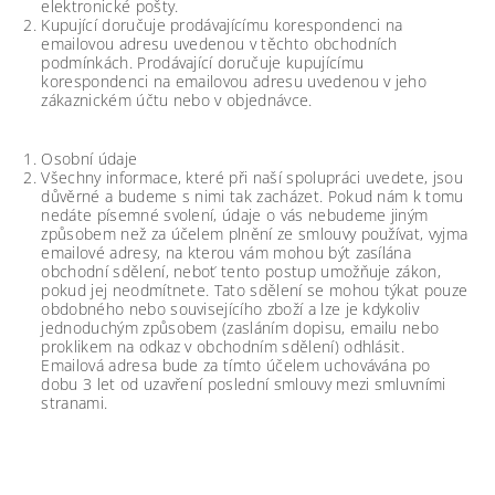
elektronické pošty.
Kupující doručuje prodávajícímu korespondenci na
emailovou adresu uvedenou v těchto obchodních
podmínkách. Prodávající doručuje kupujícímu
korespondenci na emailovou adresu uvedenou v jeho
zákaznickém účtu nebo v objednávce.
Osobní údaje
Všechny informace, které při naší spolupráci uvedete, jsou
důvěrné a budeme s nimi tak zacházet. Pokud nám k tomu
nedáte písemné svolení, údaje o vás nebudeme jiným
způsobem než za účelem plnění ze smlouvy používat, vyjma
emailové adresy, na kterou vám mohou být zasílána
obchodní sdělení, neboť tento postup umožňuje zákon,
pokud jej neodmítnete. Tato sdělení se mohou týkat pouze
obdobného nebo souvisejícího zboží a lze je kdykoliv
jednoduchým způsobem (zasláním dopisu, emailu nebo
proklikem na odkaz v obchodním sdělení) odhlásit.
Emailová adresa bude za tímto účelem uchovávána po
dobu 3 let od uzavření poslední smlouvy mezi smluvními
stranami.