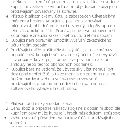
jakékoliv jejich změně povinen aktualizovat. Údaje uvedené
kupujícím v zákaznickém účtu a při objednávání zboží jsou
prodávajícím považovány za správné.
Přístup k zákaznickému účtu je zabezpečen uživatelským
jménem a heslem. Kupující je povinen zachovávat
mlčenlivost, ohledně informací nezbytných k přístupu do
jeho zákaznického účtu. Prodávající nenese odpovědnost
za případné zneužití zákaznického účtu třetími osobami.
Kupující není oprávněn umožnit využívání zákaznického
účtu třetím osobám.
Prodávající může zrušit uživatelský účet, a to zejména v
případě, když kupující svůj uživatelský účet déle nevyužívá,
či v případě, kdy kupující poruší své povinnosti z kupní
smlouvy nebo těchto obchodních podmínek.
Kupující bere na vědomí, že uživatelský účet nemusí být
dostupný nepřetržitě, a to zejména s ohledem na nutnou
údržbu hardwarového a softwarového vybavení
prodávajícího, popř. nutnou údržbu hardwarového a
softwarového vybavení třetích osob.
Platební podmínky a dodání zboží
Cenu zboží a případné náklady spojené s dodáním zboží dle
kupní smlouvy může kupující uhradit následujícími způsoby:
bezhotovostně převodem na bankovní účet prodávajícího
vedený u